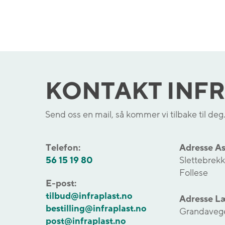
KONTAKT INFR
Send oss en mail, så kommer vi tilbake til deg.
Telefon:
Adresse As
56 15 19 80
Slettebrek
Follese
E-post:
tilbud@infraplast.no
Adresse Læ
bestilling@infraplast.no
Grandavege
post@infraplast.no