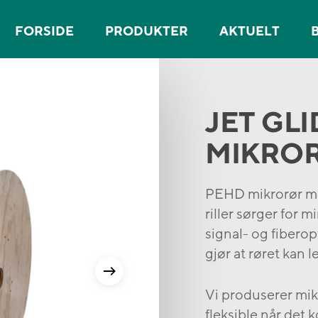
FORSIDE
PRODUKTER
AKTUELT
JET GLI
MIKRO
PEHD mikrorør m
riller sørger for m
signal- og fiberop
gjør at røret kan l
Vi produserer mi
fleksible når det 