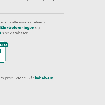
n om alle våre kabelvern-
i
Elektroforeningen
og
B
sine databaser:
om produktene i vår
kabelvern-