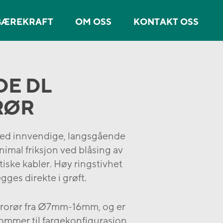
BÆREKRAFT
OM OSS
KONTAKT OSS
DE DL
RØR
ed innvendige, langsgående
inimal friksjon ved blåsing av
tiske kabler. Høy ringstivhet
egges direkte i grøft.
krorør fra Ø7mm-16mm, og er
kommer til fargekonfigurasjon.