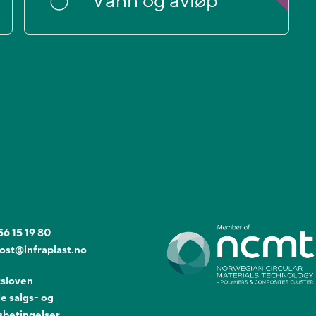
Vann og avløp
56 15 19 80
ost@infraplast.no
sloven
e salgs- og
sbetingelser