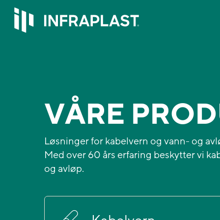
Skip
to
main
content
VÅRE PROD
Løsninger for kabelvern og vann- og av
Med over 60 års erfaring beskytter vi kab
og avløp.