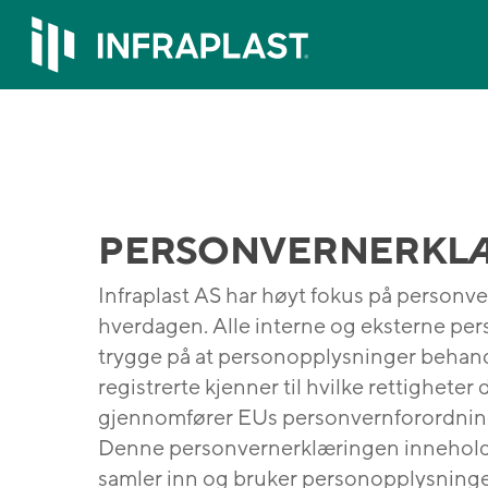
Skip
to
main
content
PERSONVERNERKL
Infraplast AS har høyt fokus på personve
hverdagen. Alle interne og eksterne pe
trygge på at personopplysninger behandle
registrerte kjenner til hvilke rettighet
gjennomfører EUs personvernforordning (
Denne personvernerklæringen inneholde
samler inn og bruker personopplysninge