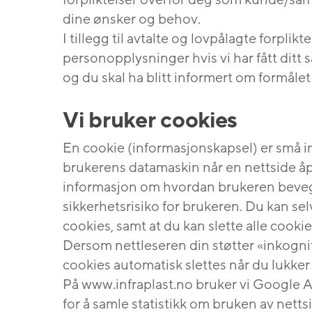
forpliktelser overfor deg som kunde/sa
dine ønsker og behov.
I tillegg til avtalte og lovpålagte forplik
personopplysninger hvis vi har fått ditt s
og du skal ha blitt informert om formål
Vi bruker cookies
En cookie (informasjonskapsel) er små i
brukerens datamaskin når en nettside åp
informasjon om hvordan brukeren bevege
sikkerhetsrisiko for brukeren. Du kan selv 
cookies, samt at du kan slette alle cookies
Dersom nettleseren din støtter «inkogni
cookies automatisk slettes når du lukker
På www.infraplast.no bruker vi Google A
for å samle statistikk om bruken av nettsi