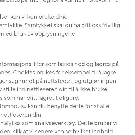
marbeidspartner, og for å kunne imøtekomme
telser kan vi kun bruke dine
amtykke. Samtykket skal du ha gitt oss frivillig
et med bruk av opplysningene.
nformasjons-filer som lastes ned og lagres på
nes. Cookies brukes for eksempel til å lagre
r seg rundt på nettstedet, og utgjør ingen
stille inn nettleseren din til å ikke bruke
 som har blitt lagret tidligere.
tomodus» kan du benytte dette for at alle
 nettleseren din.
nalytics som analyseverktøy. Dette bruker vi
den, slik at vi senere kan se hvilket innhold